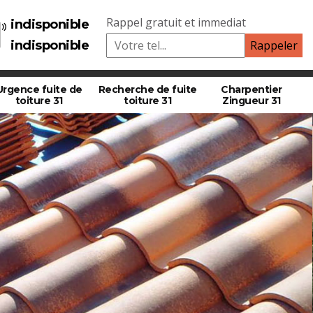
Rappel gratuit et immediat
indisponible
indisponible
Urgence fuite de
Recherche de fuite
Charpentier
toiture 31
toiture 31
Zingueur 31