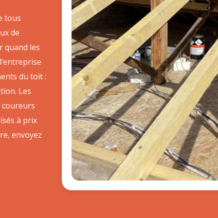
e tous
aux de
er quand les
l’entreprise
nts du toit :
ation. Les
s coureurs
isés à prix
ure, envoyez