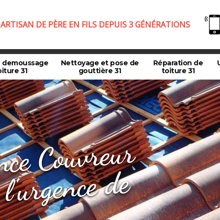
ARTISAN DE PÈRE EN FILS DEPUIS 3 GÉNÉRATIONS
e demoussage
Nettoyage et pose de
Réparation de
oiture 31
gouttière 31
toiture 31
o
nons
e
nce
reur
aliste
rgence
te
e