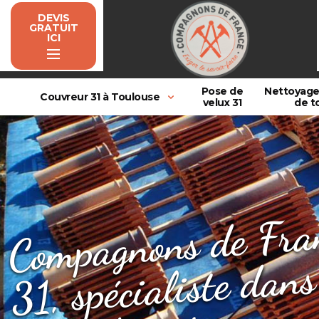
DEVIS
GRATUIT
ICI
Pose de
Nettoyag
Couvreur 31 à Toulouse
velux 31
de t
C
mpag
d
Fra
Couv
31, spéci
dans l'u
fui
d