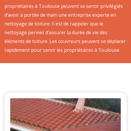
propriétaires à Toulouse peuvent se sentir privilégiés
d’avoir à portée de main une entreprise experte en
nettoyage de toiture. Il est de rappeler que le
nettoyage permet d’assurer la durée de vie des
éléments de toiture. Les couvreurs peuvent se déplacer
rapidement pour servir les propriétaires à Toulouse.