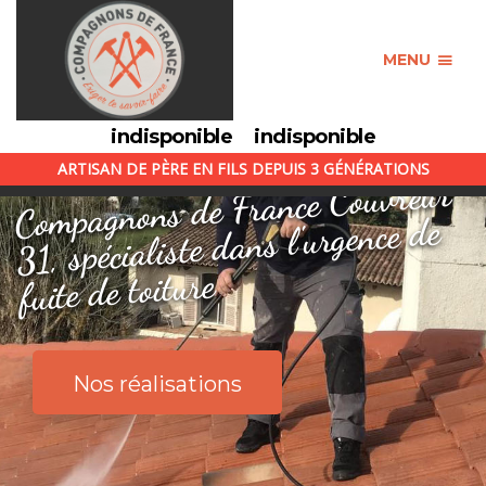
MENU
indisponible
indisponible
ARTISAN DE PÈRE EN FILS DEPUIS 3 GÉNÉRATIONS
Compagnons de France Couvreur
31, spécialiste dans l'urgence de
fuite de toiture
Nos réalisations