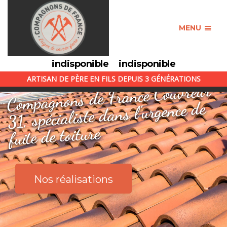
MENU
indisponible
indisponible
ARTISAN DE PÈRE EN FILS DEPUIS 3 GÉNÉRATIONS
Compagnons de France Couvreur
31, spécialiste dans l'urgence de
fuite de toiture
Nos réalisations